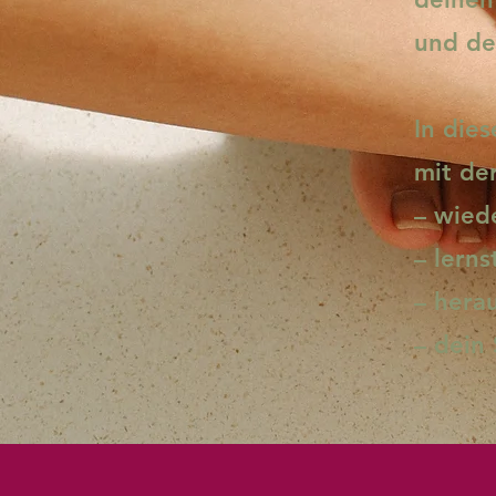
und de
In die
mit de
– wied
– lern
– herau
– dein