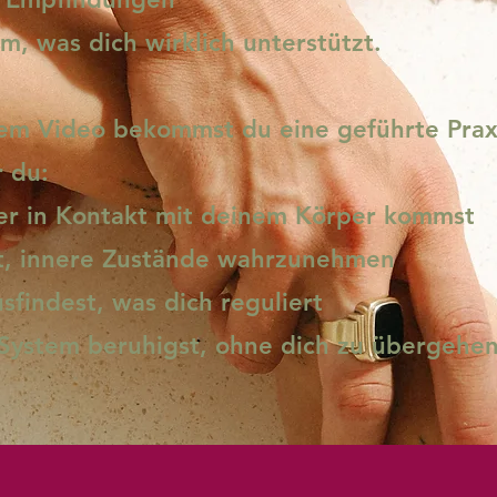
m, was dich wirklich unterstützt.
sem Video bekommst du eine geführte Prax
r du:
er in Kontakt mit deinem Körper kommst
st, innere Zustände wahrzunehmen
sfindest, was dich reguliert
 System beruhigst, ohne dich zu übergehe