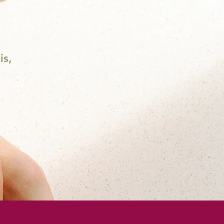
is,
n