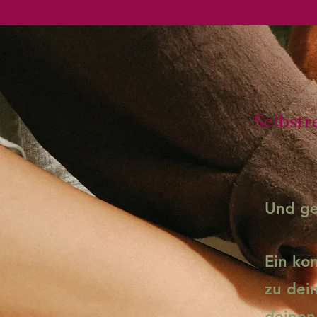
Selbstr
Und ge
Ein ko
zu dei
deinen