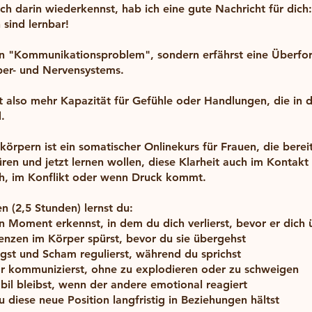
h darin wiederkennst, hab ich eine gute Nachricht für dich
 sind lernbar!
in "Kommunikationsproblem", sondern erfährst eine Überfo
per- und Nervensystems.
 also mehr Kapazität für Gefühle oder Handlungen, die in d
.
rkörpern ist ein somatischer Onlinekurs für Frauen, die bereit
üren und jetzt lernen wollen, diese Klarheit auch im Kontakt 
h, im Konflikt oder wenn Druck kommt.
n (2,5 Stunden) lernst du:
n Moment erkennst, in dem du dich verlierst, bevor er dich 
enzen im Körper spürst, bevor du sie übergehst
gst und Scham regulierst, während du sprichst
ar kommunizierst, ohne zu explodieren oder zu schweigen
abil bleibst, wenn der andere emotional reagiert
u diese neue Position langfristig in Beziehungen hältst