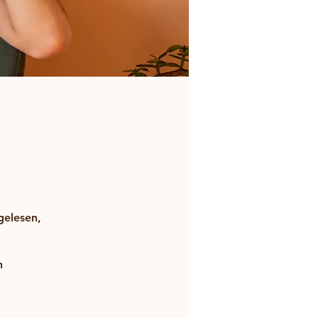
gelesen,
n