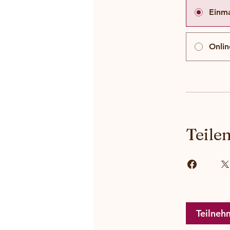
Einma
Onlin
Teile
Teilneh