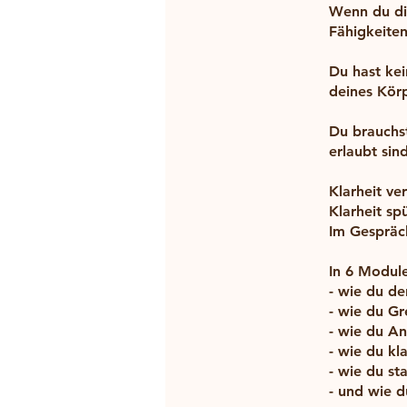
Wenn du dic
Fähigkeiten
Du hast ke
deines Kör
Du brauchst
erlaubt sind
Klarheit ve
Klarheit sp
Im Gespräc
In 6 Module
- wie du de
- wie du Gr
- wie du An
- wie du kl
- wie du st
- und wie d